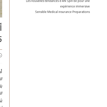
Les nouvelles tendances d’Afk Spin be pour une
expérience immersive
Sensible Medical insurance Preparations
أ
5
أس
ال
با
ال
شر