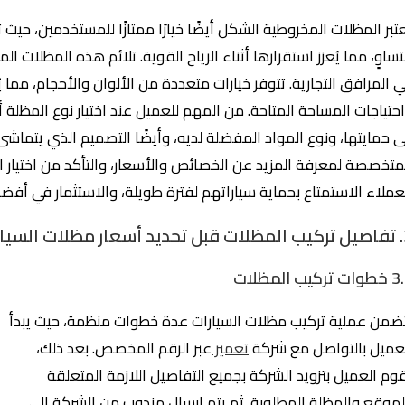
عتبر المظلات المخروطية الشكل أيضًا خيارًا ممتازًا للمستخدمين، حيث
ساوٍ، مما يُعزز استقرارها أثناء الرياح القوية. تلائم هذه المظلا
 المرافق التجارية. تتوفر خيارات متعددة من الألوان والأحجام، مما 
حتياجات المساحة المتاحة. من المهم للعميل عند اختيار نوع المظلة أن
ى حمايتها، ونوع المواد المفضلة لديه، وأيضًا التصميم الذي يتماش
متخصصة لمعرفة المزيد عن الخصائص والأسعار، والتأكد من اختيار ال
عملاء الاستمتاع بحماية سياراتهم لفترة طويلة، والاستثمار في أفضل
 السيارات
 تركيب المظلات
ضمن عملية تركيب مظلات السيارات عدة خطوات منظمة، حيث يبدأ
عميل بالتواصل مع شركة
تعمير
عبر الرقم المخصص. بعد ذلك،
وم العميل بتزويد الشركة بجميع التفاصيل اللازمة المتعلقة
لموقع والمظلة المطلوبة. ثم يتم إرسال مندوب من الشركة إلى