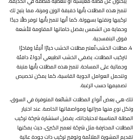
يبحثون عن مظلة معيشية أو لتغطية منطقة في الحديقة.
تتميز هذه المظلات بأنها خفيفة الوزن ومرنة، مما يتيح لك
تركيبها ونقلها بسهولة. كما أنها تتميز بأنها توفر ظلًا جيدًا
وحماية من الشمس بفضل خاماتها المقاومة للأشعة
فوق البنفسجية.
مظلات الخشب:تٌعتبر مظلات الخشب خيارًا أنيقًا وفاخرًا
لتركيب المظلات. يضفي الخشب الطبيعي أجواءً دافئة
وجمالية على المساحة. تتميز هذه المظلات بأنها متينة
وتتحمل العوامل الجوية القاسية، كما يمكن تخصيص
تصميمها حسب الرغبة.
تلك هي بعض أنواع المظلات الشائعة المتوفرة في السوق،
ولكل نوع منها ميزاتها ومواصفاتها الخاصة. عند اختيار
المظلة المناسبة لاحتياجاتك، يفضل استشارة شركة تركيب
المظلات المحترفة مثل شركة تعمير الكبرى، حيث يمكنها
تقديم المشورة الملائمة وتوفير تركيب ذات جودة عالية